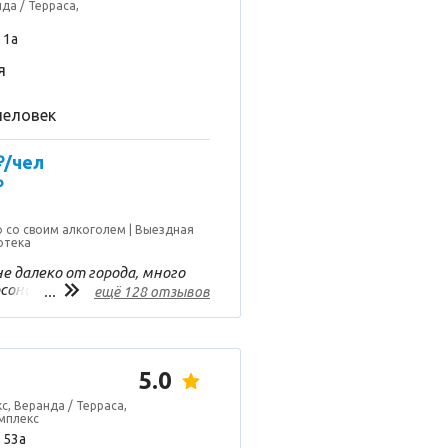
да / Терраса,
 1а
я
человек
₽/чел
₽
 со своим алкоголем
Выездная
отека
е далеко от города, много
рсонал приветливый,еда
...
ещё 128 отзывов
усно!Чистота и порядок
тьми, есть где
5.0
с, Веранда / Терраса,
мплекс
 53а