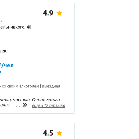
4.9
кс
мельницкого, 40
век
₽/чел
₽
 со своим алкоголем
Выездная
рный, чистый. Очень много
ичная недорогая столовая.
...
ещё 542 отзыва
4.5