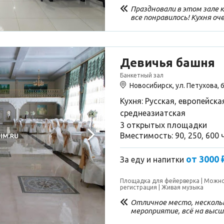
Праздновали в этом зале 
все понравилось! Кухня оч
красивая очень подача блюд
Программа очень порадов
прям! И артисты выступа
там пресловутый танец ж
надоел, а видно что доро
Девичья башня
артисты, особенно огненн
Банкетный зал
Большое спасибо, мы были
удовольствием на Новый г
Новосибирск, ул. Петухова, 
Кухня: Русская, европейска
среднеазиатская
3 открытых площадки
Вместимость: 90, 250, 600 
от 3000 
За еду и напитки
Площадка для фейерверка
Можно
регистрация
Живая музыка
Отличное место, нескольк
мероприятие, всё на высш
кухня, в особенности плов