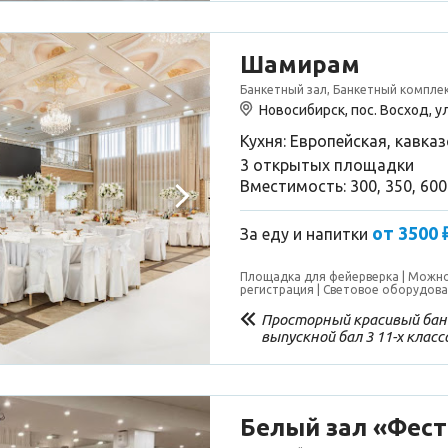
большой зал относительн
остались прекрасными
Шамирам
Банкетный зал, Банкетный комплек
Новосибирск, пос. Восход, у
Кухня: Европейская, кавказ
3 открытых площадки
Вместимость: 300, 350, 60
от 3500 
За еду и напитки
Площадка для фейерверка
Можно
регистрация
Световое оборудов
Просторный красивый бан
выпускной бал 3 11-х класс
учителя. Большой экран. К
вкусная еда, нарезка свеж
Прекрасно отметили празд
Белый зал «Фес