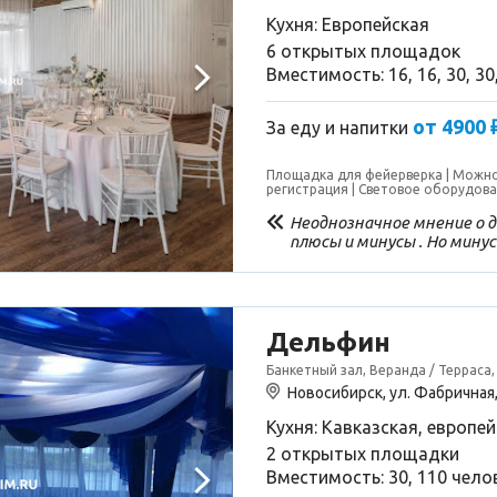
Кухня: Европейская
6 открытых площадок
Вместимость: 16, 16, 30, 30
от 4900 
За еду и напитки
Площадка для фейерверка
Можно
регистрация
Световое оборудов
Неоднозначное мнение о д
плюсы и минусы . Но мину
к отелю . Номер чистый , 
уборка по желанию. Да , 
телевизором ( не всегда п
в 107 номере лилась тонен
позволило принимать душ 
Дельфин
пришел быстро , но пробл
Банкетный зал, Веранда / Терраса,
не было деталей ( я так п
чистая, полотенце на входе
Новосибирск, ул. Фабричная,
бассейна , травяной вкусны
Кухня: Кавказская, европе
хорошо если народу мало .
При большом помещении о
2 открытых площадки
Ресторан: вкусные завтра
Вместимость: 30, 110 чело
всё))) На ужине заказала о