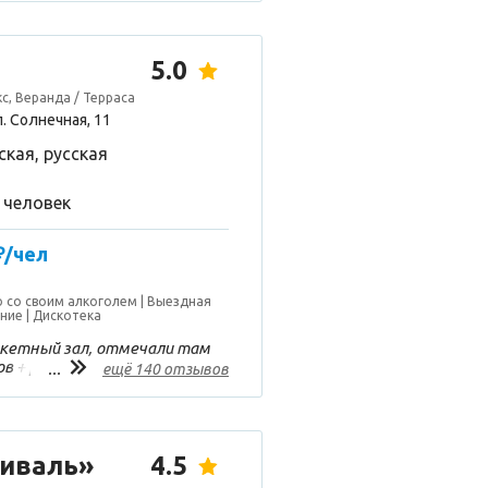
о и в целом впечатления
5.0
с, Веранда / Терраса
л. Солнечная, 11
ская, русская
0 человек
₽/чел
 со своим алкоголем
Выездная
ание
Дискотека
кетный зал, отмечали там
ов + родители, плюс
...
ещё 140 отзывов
расивая сервировка столов,
ая и хорошего качества.
ник! Большое спасибо!
тиваль»
4.5