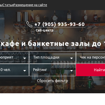
ры
Статьи
Размещение на сайте
+7 (905) 935-93-60
Call-центр
 кафе и банкетные залы до 
Тип мероприятия
Тип площадки
Чек на персон
50 чел.
Рейтинг
Найти
Сбросить фильтр