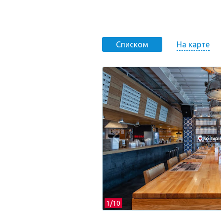
На карте
Списком
1/
10