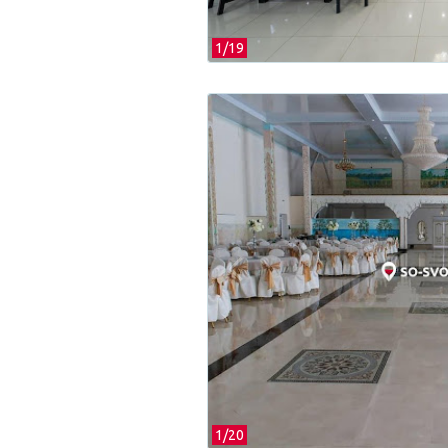
1/
19
1/
20