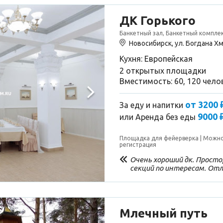
ДК Горького
Банкетный зал, Банкетный компле
Новосибирск, ул. Богдана Х
Кухня: Европейская
2 открытых площадки
Вместимость: 60, 120 чело
от 3200 
За еду и напитки
9000 
или
Аренда без еды
Площадка для фейерверка
Можно
регистрация
Очень хороший дк. Просто
секций по интересам. Отл
Всегда чистота
Млечный путь