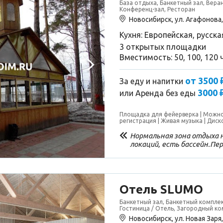
База отдыха, Банкетный зал, Веран
Конференц-зал, Ресторан
Новосибирск, ул. Агафонова,
Кухня: Европейская, русска
3 открытых площадки
Вместимость: 50, 100, 120 
от 3500 
За еду и напитки
3000 
или
Аренда без еды
Площадка для фейерверка
Можно
регистрация
Живая музыка
Диск
Нормальная зона отдыха н
локаций, есть бассейн.Пе
ресторанная на заказ- вк
гарантирован, можно с де
припарковаться
Отель SLUMO
Банкетный зал, Банкетный комплек
Гостиница / Отель, Загородный ко
Новосибирск, ул. Новая Заря,