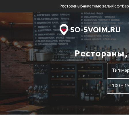
Рестораны
Банкетные залы
Лофт
Ба
SO-SVOIM.RU
Рестораны,
100 – 1