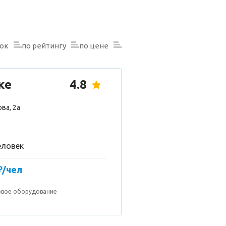
нок
по рейтингу
по цене
ке
4.8
ва, 2а
еловек
₽/чел
овое оборудование