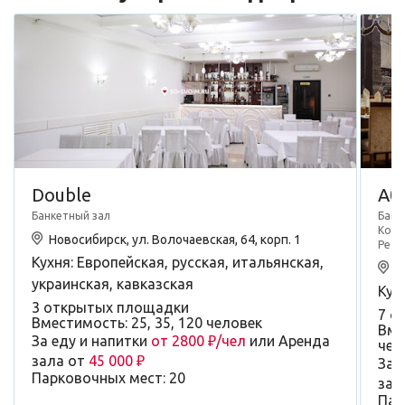
Double
Аб
Банкетный зал
Банк
Конф
Новосибирск, ул. Волочаевская, 64, корп. 1
Рест
Кухня: Европейская, русская, итальянская,
Н
украинская, кавказская
Кух
3 открытых площадки
7 о
Вместимость: 25, 35, 120 человек
Вмес
За еду и напитки
от 2800 ₽/чел
или Аренда
чел
зала от
45 000 ₽
За 
Парковочных мест: 20
зал
Пар