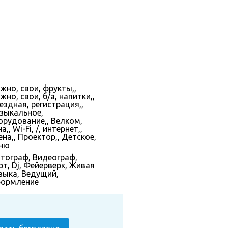
жно, свои, фрукты,,
но, свои, б/а, напитки,,
ездная, регистрация,,
зыкальное,
орудование,, Велком,
а,, Wi-Fi, /, интернет,,
ена,, Проектор,, Детское,
ню
тограф
,
Видеограф
,
рт
,
Dj
,
Фейерверк
,
Живая
зыка
,
Ведущий
,
ормление