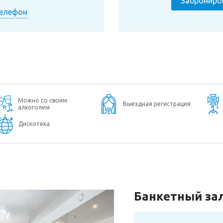
Заброниро
телефон
Можно со своим
Выездная регистрация
алкоголем
Дискотека
Банкетный за