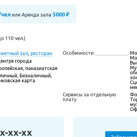
/чел
5000 ₽
или
Аренда зала
о 110 чел.)
Особенности
Мо
нкетный зал
,
ресторан
Мож
центре города
Вы
Му
ропейская, паназиатская
об
личный, Безналичный,
зон
нковская карта
Сц
ме
Сервисы за отдельную
Фо
плату
То
му
Оф
x-xx-xx