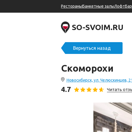
Рестораны
Банкетные залы
Лофт
Ба
SO-SVOIM.RU
Вернуться назад
Скоморохи
Новосибирск, ул. Челюскинцев, 2
4.7
Читать от