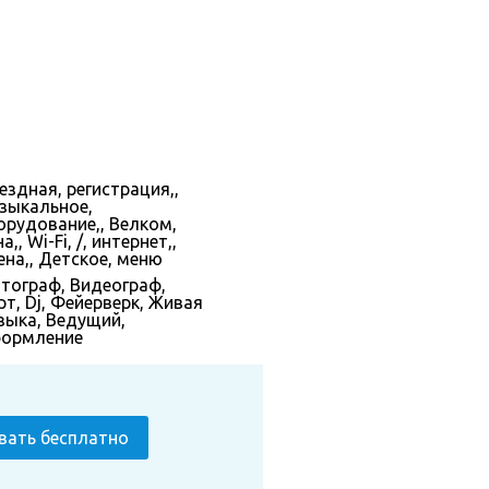
ездная, регистрация,,
зыкальное,
орудование,, Велком,
а,, Wi-Fi, /, интернет,,
ена,, Детское, меню
тограф
,
Видеограф
,
рт
,
Dj
,
Фейерверк
,
Живая
зыка
,
Ведущий
,
ормление
вать бесплатно