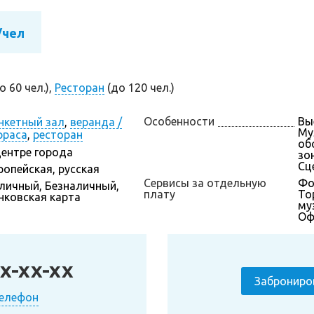
/чел
о 60 чел.),
Ресторан
(до 120 чел.)
Особенности
Вы
нкетный зал
,
веранда /
Му
рраса
,
ресторан
об
центре города
зон
Сц
ропейская, русская
Сервисы за отдельную
Фо
личный, Безналичный,
плату
То
нковская карта
му
Оф
x-xx-xx
Заброниро
телефон