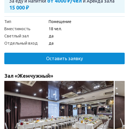
от 4000 ₽/чел
За еду и напитки
и
Аренда зала
15 000 ₽
Тип
Помещение
Вместимость
18 чел.
Светлый зал
да
Отдельный вход
да
Оставить заявку
Зал «Жемчужный»