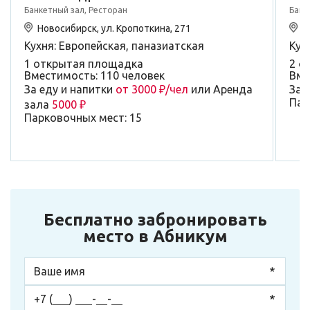
Банкетный зал, Ресторан
Банк
Новосибирск, ул. Кропоткина, 271
Н
Кухня: Европейская, паназиатская
Кух
1 открытая площадка
2 о
Вместимость: 110 человек
Вме
За еду и напитки
от 3000 ₽/чел
или Аренда
За 
Пар
зала
5000 ₽
Парковочных мест: 15
Бесплатно забронировать
место в Абникум