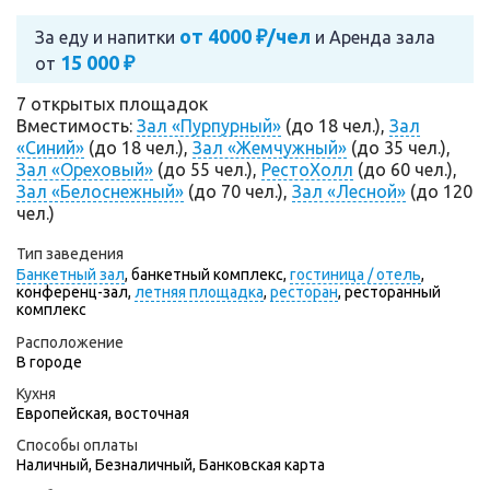
от 4000 ₽/чел
За еду и напитки
и
Аренда зала
15 000 ₽
от
7 открытых площадок
Вместимость:
Зал «Пурпурный»
(до 18 чел.),
Зал
«Синий»
(до 18 чел.),
Зал «Жемчужный»
(до 35 чел.),
Зал «Ореховый»
(до 55 чел.),
РестоХолл
(до 60 чел.),
Зал «Белоснежный»
(до 70 чел.),
Зал «Лесной»
(до 120
чел.)
Тип заведения
Банкетный зал
,
банкетный комплекс,
гостиница / отель
,
конференц-зал,
летняя площадка
,
ресторан
,
ресторанный
комплекс
Расположение
В городе
Кухня
Европейская, восточная
Способы оплаты
Наличный, Безналичный, Банковская карта