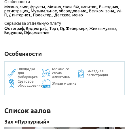
Особенности
Можно, свои, фрукты,, Можно, свои, б/а, напитки,, Выездная,
регистрация,, Музыкальное, оборудование,, Велком, зона,, Wi-
Fi, /, интернет,, Проектор,, Детское, меню
Сервисы за отдельную плату
Фотограф
,
Видеограф
,
Торт
,
Dj
,
Фейерверк
,
Живая музыка
,
Ведущий
,
Оформление
Особенности
Площадка
Можно со
Выездная
для
своим
регистрация
фейерверка
алкоголем
Световое
Живая музыка
оборудование
Список залов
Зал «Пурпурный»