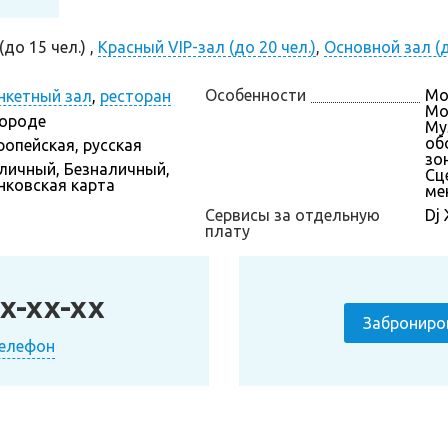
до 15 чел.) ,
Красный VIP-зал (до 20 чел.)
,
Основной зал (д
Особенности
Мо
нкетный зал
,
ресторан
Мо
городе
Му
об
ропейская, русская
зон
личный, Безналичный,
Сц
нковская карта
ме
Сервисы за отдельную
Dj
плату
x-xx-xx
Заброниро
телефон