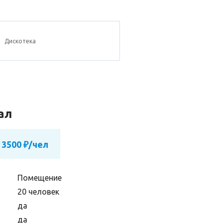
Дискотека
ал
 3500 ₽/чел
Помещение
20 человек
да
да