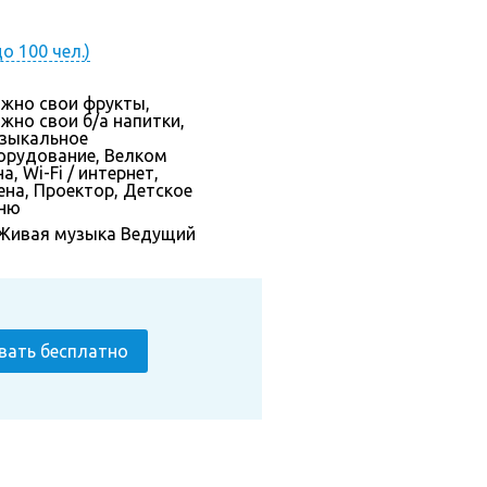
о 100 чел.)
жно свои фрукты,
жно свои б/а напитки,
зыкальное
орудование, Велком
а, Wi-Fi / интернет,
ена, Проектор, Детское
ню
Живая музыка
Ведущий
вать бесплатно