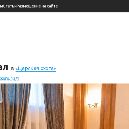
ры
Статьи
Размещение на сайте
зал
в
«Царская охота»
кого, 12/1