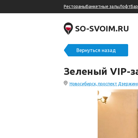
Рестораны
Банкетные залы
Лофт
Ба
SO-SVOIM.RU
Вернуться назад
Зеленый VIP-
Новосибирск, проспект Дзержинс