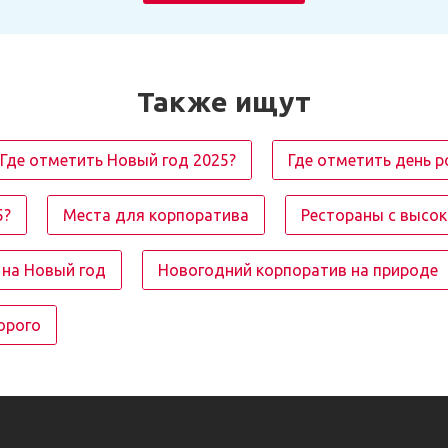
Также ищут
Где отметить Новый год 2025?
Где отметить день 
5?
Места для корпоратива
Рестораны с высо
на Новый год
Новогодний корпоратив на природе
орого