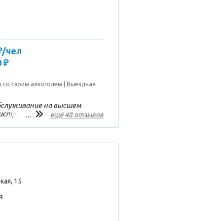
₽/чел
 ₽
 со своим алкоголем
Выездная
бслуживание на высшем
нистратор была всегда
...
ещё 48 отзывов
ная,все были
оянно бегали вокруг
 и убирали лишнее, спасибо
кая, 15
я