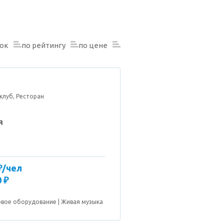
нок
по рейтингу
по цене
клуб, Ресторан
я
₽/чел
 ₽
овое оборудование
Живая музыка