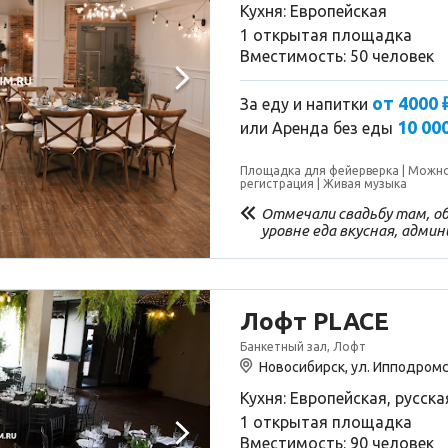
Кухня: Европейская
1 открытая площадка
Вместимость: 50 человек
от 4000 
За еду и напитки
10 000
или
Аренда без еды
Площадка для фейерверка
Можно
регистрация
Живая музыка
Отмечали свадьбу там, о
уровне еда вкусная, адми
рядом,еда была очень вкус
довольны,официанты пост
сталов, доливали алкоголь
вам большое)))
Лофт PLACE
Банкетный зал, Лофт
Новосибирск, ул. Ипподромс
Кухня: Европейская, русска
1 открытая площадка
Вместимость: 90 человек