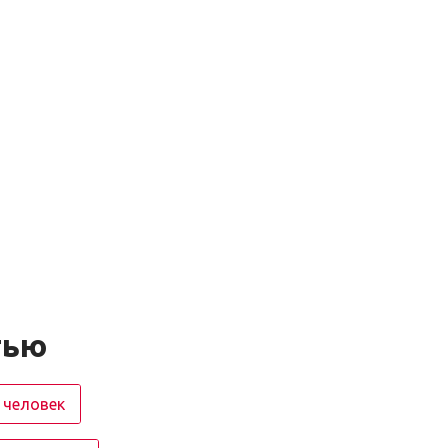
тью
 человек