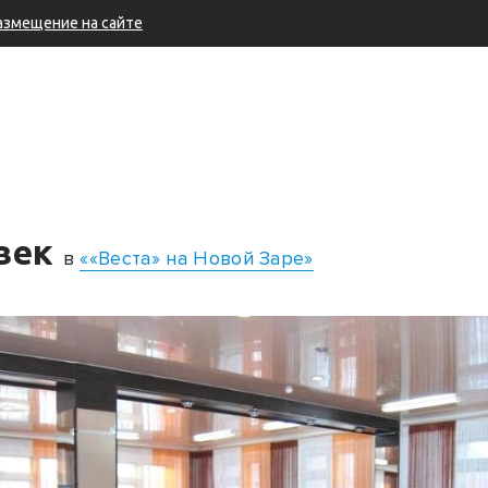
азмещение на сайте
овек
в
««Веста» на Новой Заре»