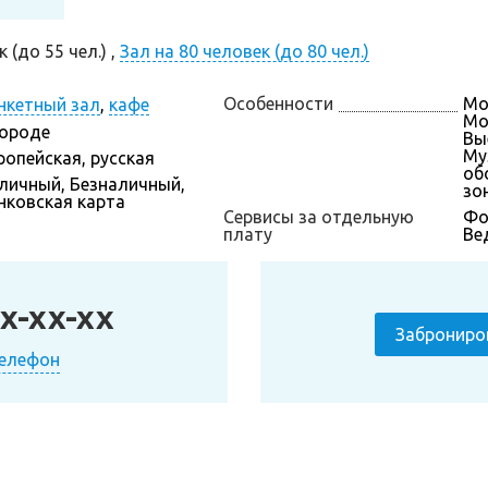
 (до 55 чел.) ,
Зал на 80 человек (до 80 чел.)
Особенности
Мо
нкетный зал
,
кафе
Мо
городе
Вы
Му
ропейская, русская
об
личный, Безналичный,
зо
нковская карта
Сервисы за отдельную
Фо
плату
Ве
x-xx-xx
Заброниро
телефон