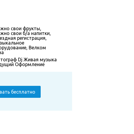
жно свои фрукты,
жно свои б/а напитки,
ездная регистрация,
зыкальное
орудование, Велком
на
тограф
Dj
Живая музыка
дущий
Оформление
вать бесплатно