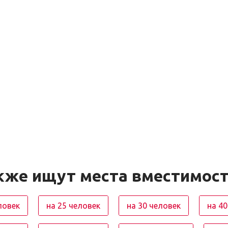
кже ищут места вместимос
ловек
на 25 человек
на 30 человек
на 40