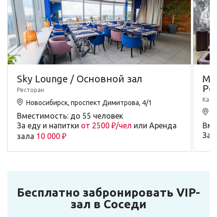
Sky Lounge / Основной зал
Mar
Ре
Ресторан
Кафе
Новосибирск, проспект Димитрова, 4/1
Н
Вместимость: до 55 человек
За еду и напитки
от 2500 ₽/чел
или Аренда
Вме
За 
зала
10 000 ₽
Бесплатно забронировать VIP-
зал в Соседи