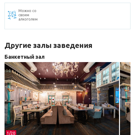
Можно со
своим
алкоголем
Другие залы заведения
Банкетный зал
1/
20