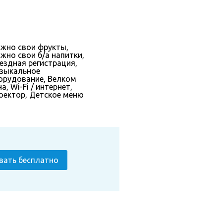
жно свои фрукты,
жно свои б/а напитки,
ездная регистрация,
зыкальное
орудование, Велком
а, Wi-Fi / интернет,
оектор, Детское меню
вать бесплатно