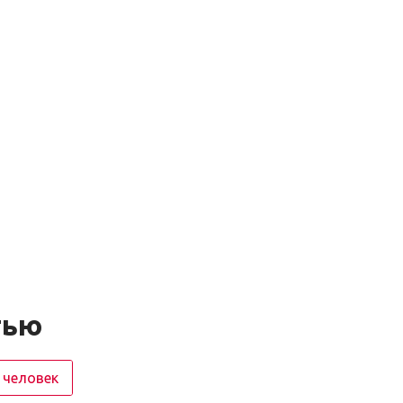
тью
 человек