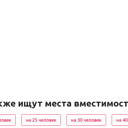
кже ищут места вместимос
ловек
на 25 человек
на 30 человек
на 40