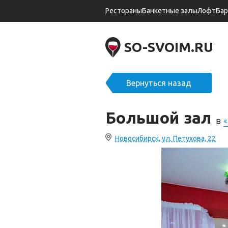
Рестораны
Банкетные залы
Лофт
Ба
SO-SVOIM.RU
Вернуться назад
Большой зал
в
Новосибирск, ул. Петухова, 22