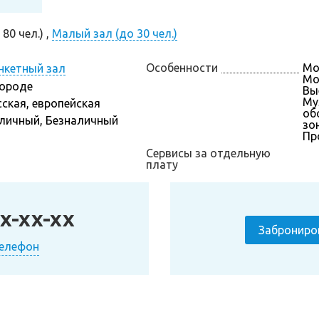
80 чел.) ,
Малый зал (до 30 чел.)
Особенности
Мо
нкетный зал
Мо
городе
Вы
Му
сская, европейская
об
личный, Безналичный
зон
Пр
Сервисы за отдельную
плату
x-xx-xx
Заброниро
телефон