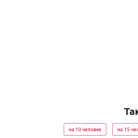
Та
на 10 человек
на 15 че