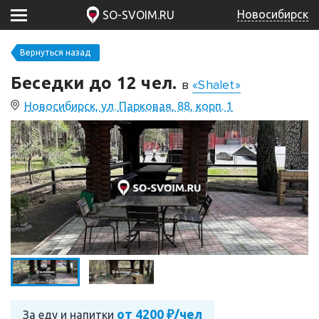
Новосибирск
SO-SVOIM.RU
Вернуться назад
Беседки до 12 чел.
в
«Shalet»
Новосибирск, ул. Парковая, 88, корп. 1
от 4200 ₽/чел
За еду и напитки