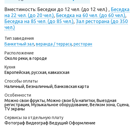
Вместимость: Беседки до 12 чел. (до 12 чел.) ,
Беседка
на 22 чел. (до 20 чел.)
,
Беседка на 60 чел. (до 60 чел.)
,
Беседка на 85 чел. (до 85 чел.)
,
Зал ресторана (до 350
чел.)
Тип заведения
Банкетный зал
,
веранда / терраса
,
ресторан
Расположение
Около реки, в городе
Кухня
Европейская, русская, кавказская
Способы оплаты
Наличный, Безналичный, Банковская карта
Особенности
Можно свои фрукты, Можно свои б/а напитки, Выездная
регистрация, Музыкальное оборудование, Велком зона, Сцена,
TV экраны
Сервисы за отдельную плату
Фотограф
Видеограф
Ведущий
Оформление