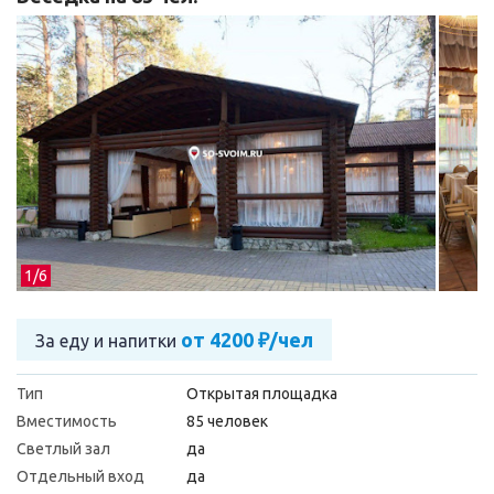
1/
6
от 4200 ₽/чел
За еду и напитки
Тип
Открытая площадка
Вместимость
85 человек
Светлый зал
да
Отдельный вход
да