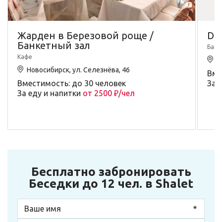
Жарден в Березовой роще /
Do
Банкетный зал
Банк
Кафе
Н
Новосибирск, ул. Селезнёва, 46
Вме
Вместимость: до 30 человек
За 
За еду и напитки
от 2500 ₽/чел
Бесплатно забронировать
Беседки до 12 чел. в Shalet