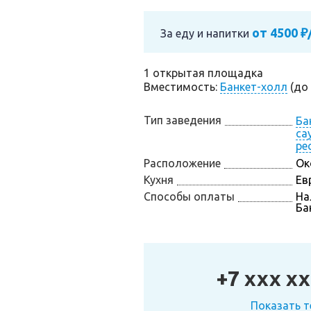
от 4500 ₽
За еду и напитки
1 открытая площадка
Вместимость:
Банкет-холл
(до 
Тип заведения
Ба
са
ре
Расположение
Ок
Кухня
Ев
Способы оплаты
На
Ба
+7 xxx xx
Показать 