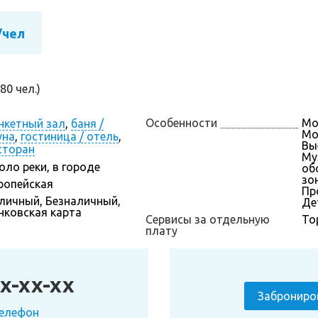
/чел
80 чел.)
Особенности
Мо
нкетный зал
,
баня /
Мож
уна
,
гостиница / отель
,
Вы
сторан
Му
оло реки, в городе
об
зон
ропейская
Про
личный, Безналичный,
Де
нковская карта
Сервисы за отдельную
То
плату
x-xx-xx
Заброниро
телефон