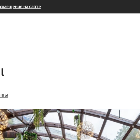
азмещение на сайте
l
зывы