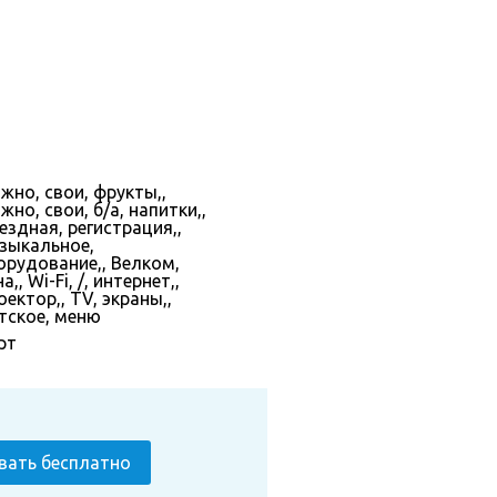
жно, свои, фрукты,,
но, свои, б/а, напитки,,
ездная, регистрация,,
зыкальное,
орудование,, Велком,
а,, Wi-Fi, /, интернет,,
ектор,, TV, экраны,,
тское, меню
рт
вать бесплатно