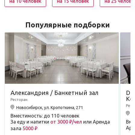
на 10 человек
на 15 человек
на 25 челове
Популярные подборки
Александрия / Банкетный зал
Dou
Ко
Ресторан
Рест
Новосибирск, ул. Кропоткина, 271
Н
Вместимость: до 110 человек
За еду и напитки
от 3000 ₽/чел
или Аренда
Вме
Аре
зала
5000 ₽