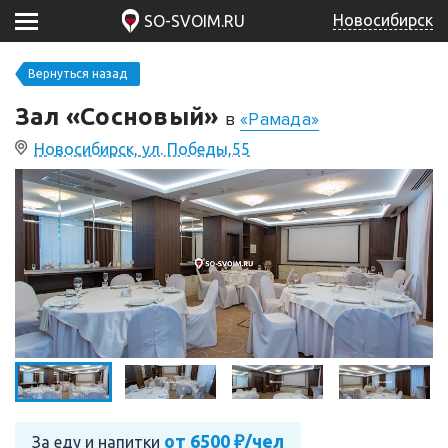
Новосибирск
SO-SVOIM.RU
Вернуться назад
Зал «Сосновый»
в
«Рамада»
Новосибирск, ул. Победы,55
от 6500 ₽/чел
За еду и напитки