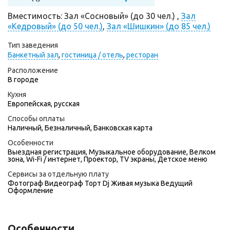
Вместимость: Зал «Сосновый» (до 30 чел.) ,
Зал
«Кедровый» (до 50 чел.)
,
Зал «Шишкин» (до 85 чел.)
Тип заведения
Банкетный зал
,
гостиница / отель
,
ресторан
Расположение
В городе
Кухня
Европейская, русская
Способы оплаты
Наличный, Безналичный, Банковская карта
Особенности
Выездная регистрация, Музыкальное оборудование, Велком
зона, Wi-Fi / интернет, Проектор, TV экраны, Детское меню
Сервисы за отдельную плату
Фотограф
Видеограф
Торт
Dj
Живая музыка
Ведущий
Оформление
Особенности