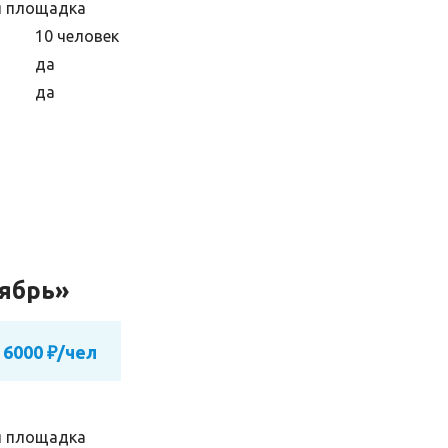
я площадка
10 человек
да
да
тябрь»
 6000 ₽/чел
я площадка