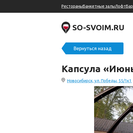
Рестораны
Банкетные залы
Лофт
Ба
SO-SVOIM.RU
Вернуться назад
Капсула «Июн
Новосибирск, ул. Победы, 55/1к1