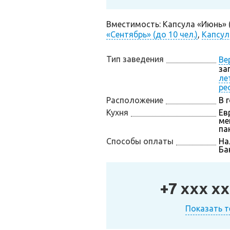
Вместимость: Капсула «Июнь» (д
«Сентябрь» (до 10 чел.)
,
Капсул
Тип заведения
Ве
за
ле
ре
Расположение
В 
Кухня
Ев
ме
па
Способы оплаты
На
Ба
+7 xxx xx
Показать 