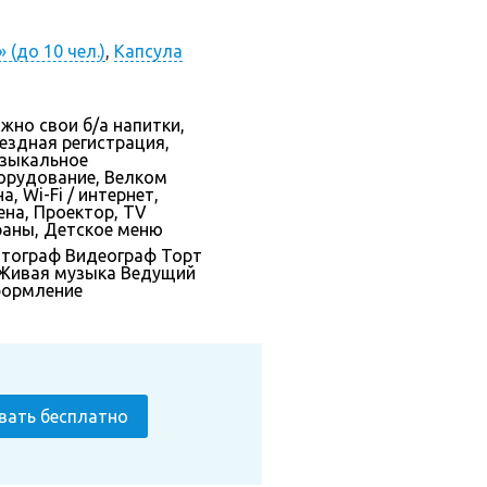
 (до 10 чел.)
,
Капсула
жно свои б/а напитки,
ездная регистрация,
зыкальное
орудование, Велком
а, Wi-Fi / интернет,
ена, Проектор, TV
раны, Детское меню
тограф
Видеограф
Торт
Живая музыка
Ведущий
ормление
вать бесплатно