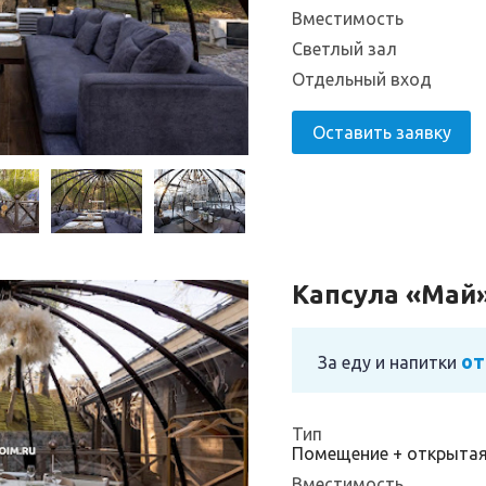
Вместимость
Светлый зал
Отдельный вход
Оставить заявку
Капсула «Май
от
За еду и напитки
Тип
Помещение + открыта
Вместимость