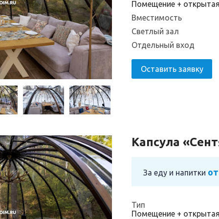
Помещение + открыта
Вместимость
Светлый зал
Отдельный вход
Оставить заявку
Капсула «Сен
от
За еду и напитки
Тип
Помещение + открыта