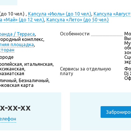
о 10 чел.) ,
Капсула «Июль» (до 10 чел.)
,
Капсула «Август»
а «Май» (до 12 чел.)
,
Капсула «Лето» (до 50 чел.)
Особенности
Мо
ранда / Терраса
,
Вы
городный комплекс,
Му
тняя площадка
,
об
сторан
зон
городе
Сц
эк
ропейская, итальянская,
ксиканская,
Сервисы за отдельную
Фо
назиатская
плату
Dj
Оф
личный, Безналичный,
нковская карта
x-xx-xx
Заброниро
телефон