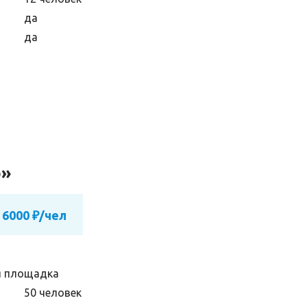
да
да
о»
 6000 ₽/чел
я площадка
50 человек