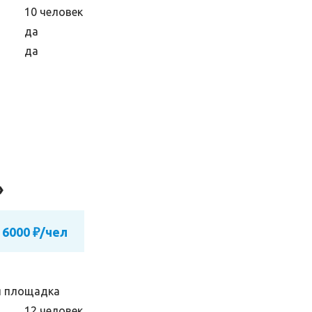
10 человек
да
да
»
 6000 ₽/чел
я площадка
12 человек