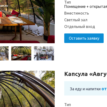
Тип
Помещение + открыта
Вместимость
Светлый зал
Отдельный вход
Оставить заявку
Капсула «Авгу
от
За еду и напитки
Тип