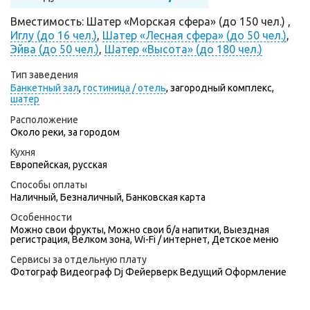
Вместимость: Шатер «Морская сфера» (до 150 чел.) ,
Иглу (до 16 чел.)
,
Шатер «Лесная сфера» (до 50 чел.)
,
Эйва (до 50 чел.)
,
Шатер «Высота» (до 180 чел.)
Тип заведения
Банкетный зал
,
гостиница / отель
,
загородный комплекс,
шатер
Расположение
Около реки, за городом
Кухня
Европейская, русская
Способы оплаты
Наличный, Безналичный, Банковская карта
Особенности
Можно свои фрукты, Можно свои б/а напитки, Выездная
регистрация, Велком зона, Wi-Fi / интернет, Детское меню
Сервисы за отдельную плату
Фотограф
Видеограф
Dj
Фейерверк
Ведущий
Оформление