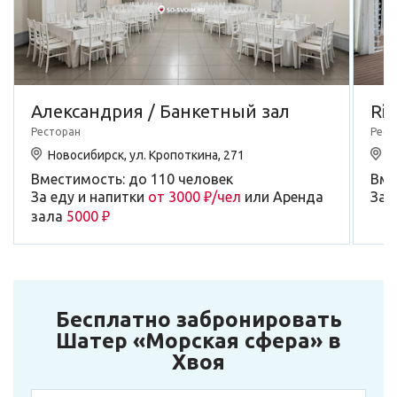
Александрия / Банкетный зал
Riv
Ресторан
Рест
Новосибирск, ул. Кропоткина, 271
Н
Вместимость: до 110 человек
Вме
За еду и напитки
от 3000 ₽/чел
или Аренда
За 
зала
5000 ₽
Бесплатно забронировать
Шатер «Морская сфера» в
Хвоя