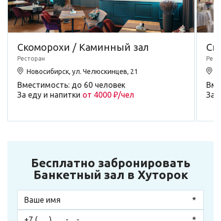
Скоморохи / Каминный зал
Ск
Ресторан
Рест
Новосибирск, ул. Челюскинцев, 21
Н
Вместимость: до 60 человек
Вме
За еду и напитки
от 4000 ₽/чел
За 
Бесплатно забронировать
Банкетный зал в Хуторок