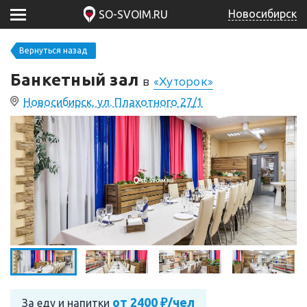
Новосибирск
SO-SVOIM.RU
Вернуться назад
Банкетный зал
в
«Хуторок»
Новосибирск, ул. Плахотного 27/1
от 2400 ₽/чел
За еду и напитки