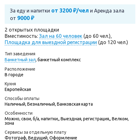
от 3200 ₽/чел
За еду и напитки
и
Аренда зала
9000 ₽
от
2 открытых площадки
Вместимость:
Зал на 60 человек
(до 60 чел.),
Площадка для выездной регистрации
(до 120 чел.)
Тип заведения
Банкетный зал
,
банкетный комплекс
Расположение
В городе
Кухня
Европейская
Способы оплаты
Наличный, Безналичный, Банковская карта
Особенности
Можно, свои, б/а, напитки,, Выездная, регистрация,, Велком,
зона
Сервисы за отдельную плату
Фотограф
,
Ведущий
,
Оформление