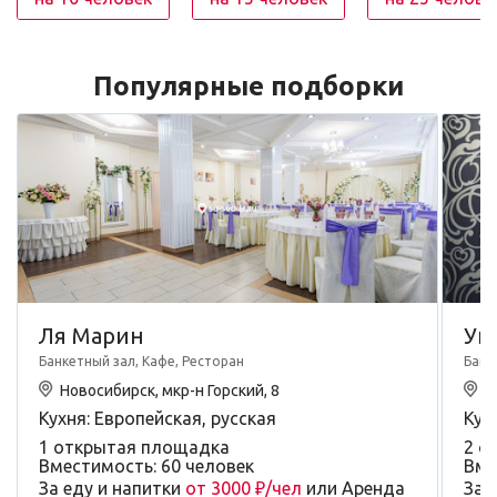
Популярные подборки
Ля Марин
Ую
Банкетный зал, Кафе, Ресторан
Банк
Новосибирск, мкр-н Горский, 8
Н
Кухня: Европейская, русская
Кух
1 открытая площадка
2 о
Вместимость: 60 человек
Вме
За еду и напитки
от 3000 ₽/чел
или Аренда
За 