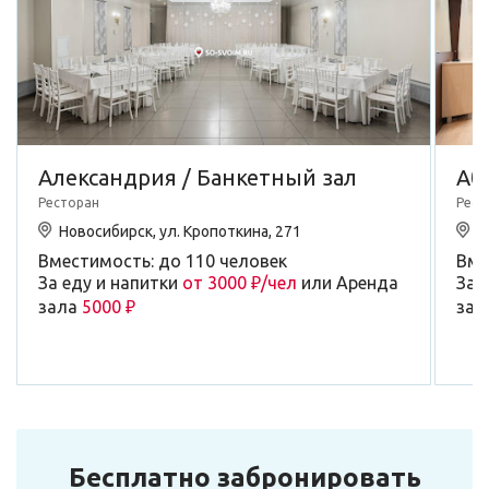
Александрия / Банкетный зал
Аб
Ресторан
Рест
Новосибирск, ул. Кропоткина, 271
Н
Вместимость: до 110 человек
Вме
За еду и напитки
от 3000 ₽/чел
или Аренда
За 
зала
5000 ₽
зал
Бесплатно забронировать