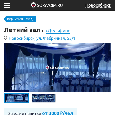
Новосибирск
SO-SVOIM.RU
Вернуться назад
Летний зал
в
«Дельфин»
Новосибирск, ул. Фабричная, 55/1
от 3000 ₽/чел
За еду и напитки