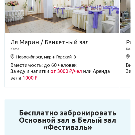
Ля Марин / Банкетный зал
Per
Кафе
Кафе
Новосибирск, мкр-н Горский, 8
Н
Вместимость: до 60 человек
Вме
За еду и напитки
от 3000 ₽/чел
или Аренда
За 
зала
1000 ₽
Бесплатно забронировать
Основной зал в Белый зал
«Фестиваль»