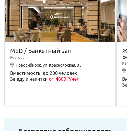
МЁD / Банкетный зал
Жа
Ба
Ресторан
Кафе
Новосибирск, ул. Красноярская, 35
Н
Вместимость: до 200 человек
За еду и напитки
от 4800 ₽/чел
Вме
За 