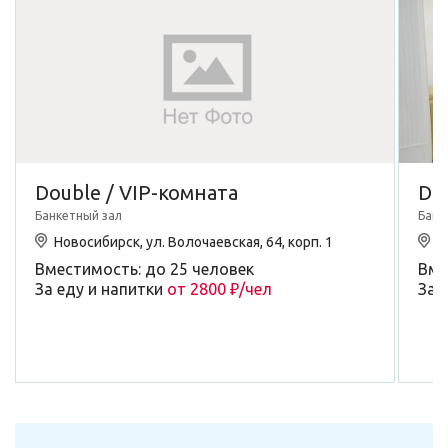
Double / VIP-комната
Do
Банкетный зал
Банк
Новосибирск, ул. Волочаевская, 64, корп. 1
Н
Вместимость: до 25 человек
Вме
За еду и напитки
от 2800 ₽/чел
За 